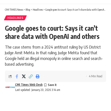
CMI TIMES News
>
Blog
>
Headlines
>
Google goes to court: Says it can’t share data with OpenAI and others
HEADLINES
Google goes to court: Says it can’t
share data with OpenAI and others
The case stems from a 2024 antitrust ruling by US District
Judge Amit Mehta. In that ruling, Judge Mehta found that
Google held an illegal monopoly in online search and search-
based advertising.
4 Min Read
CMI Times Web Desk
Last updated: January 20, 2026 3:14 am