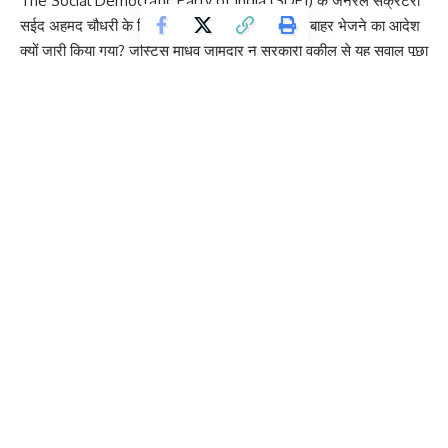
The
Social Democratic Party of India
(SDPI) के जनरल सेक्रेटरी
सईद अहमद चौधरी के ख़िलाफ़ एक साल के लिए शहर से बाहर भेजने का आदेश
क्यों जारी किया गया? जस्टिस माधव जामदार ने सरकारी वकील से यह सवाल पूछा
और कहा कि यह आदेश पांच FIR पर आधारित था, जो मुख्य रूप से केंद्र सरकार
के ख़िलाफ़ विरोध प्रदर्शन करने से जुड़ी थीं।
सरकारी वकील ने उनके द्वारा लगाए गए नारों का ज़िक्र किया। इसके बाद जज
ने चौधरी के खिलाफ पेश की गई FIR और सबूतों का ज़िक्र करते हुए कहा कि
याचिकाकर्ता ने “बस ‘बीजेपी सरकार मुर्दाबाद’… ‘अमित शाह मुर्दाबाद’ जैसे नारे
लगाए… क्या नागरिक ऐसे नारे नहीं लगा सकते? नारों के लिए शहर-निकाले का
आदेश क्यों?”
जस्टिस जामदार ने कहा, “यह क्या है? क्या सभी नागरिकों को भारत सरकार का
गुलाम बनाया जा रहा है… क्या वे विरोध प्रदर्शन या आंदोलन नहीं कर सकते –
यह सब क्या है?”
Start Your Higher Education Journey With Us
Study call with
Name
*
Email
*