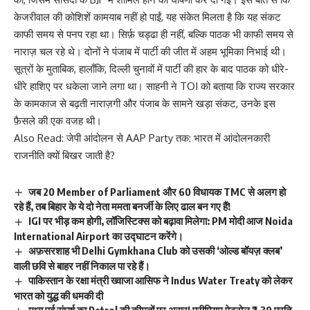
केजरीवाल की कोशिशें कामयाब नहीं हो पाईं, यह संकेत मिलता है कि यह संकट
काफी समय से पनप रहा था। सिर्फ़ चड्ढा ही नहीं, बल्कि पाठक भी काफी समय से
नाराज़ चल रहे थे। दोनों ने पंजाब में पार्टी की जीत में अहम भूमिका निभाई थी।
सूत्रों के मुताबिक, हालाँकि, दिल्ली चुनावों में पार्टी की हार के बाद पाठक को धीरे-
धीरे हाशिए पर धकेला जाने लगा था। साहनी ने TOI को बताया कि राज्य सरकार
के कामकाज से बढ़ती नाराज़गी और पंजाब के सामने खड़ा संकट, उनके इस
फ़ैसले की एक वजह थी।
Also Read:
जेपी आंदोलन से AAP Party तक: भारत में आंदोलनकारी
राजनीति क्यों बिखर जाती है?
जब 20 Member of Parliament और 60 विधायक TMC से अलग हो
रहे हैं, तब बिहार के ये दो नेता ममता बनर्जी के लिए ढाल बन गए हैं!
IGI पर भीड़ कम होगी, लॉजिस्टिक्स को बढ़ावा मिलेगा: PM मोदी आज Noida
International Airport का उद्घाटन करेंगे।
अफ़सरशाह भी Delhi Gymkhana Club को उसकी ‘ओल्ड बॉयज़ क्लब’
वाली छवि से बाहर नहीं निकाल पा रहे हैं।
पाकिस्तान के रक्षा मंत्री ख्वाजा आसिफ ने Indus Water Treaty को लेकर
भारत को युद्ध की धमकी दी