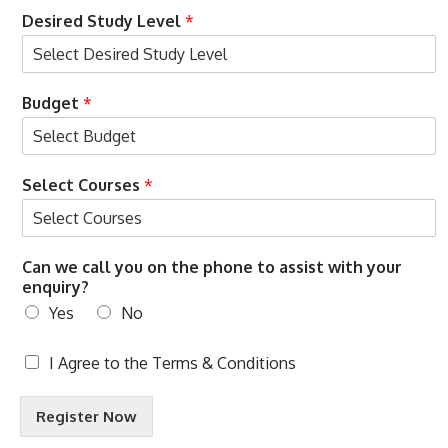
Desired Study Level
*
Budget
*
Select Courses
*
Can we call you on the phone to assist with your
enquiry?
Yes
No
L
T
I Agree to the
Terms & Conditions
e
e
v
r
e
Register Now
m
l
s