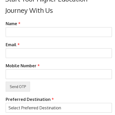
Journey With Us
&
Name
*
L
a
y
o
Email
*
u
t
E
m
Mobile Number
*
a
i
l
Preferred Destination
*