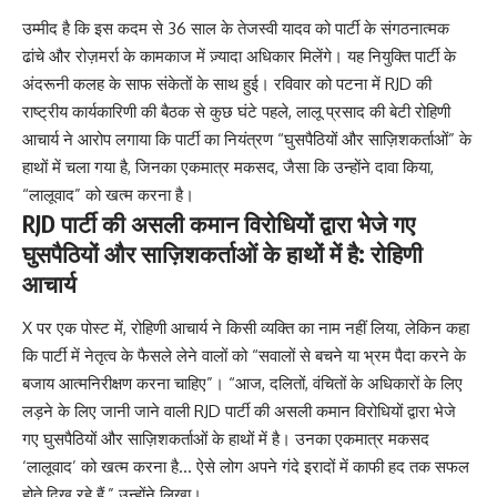
t
&
h
उम्मीद है कि इस कदम से 36 साल के तेजस्वी यादव को पार्टी के संगठनात्मक
C
e
ढांचे और रोज़मर्रा के कामकाज में ज़्यादा अधिकार मिलेंगे। यह नियुक्ति पार्टी के
o
D
n
अंदरूनी कलह के साफ संकेतों के साथ हुई। रविवार को पटना में RJD की
e
d
राष्ट्रीय कार्यकारिणी की बैठक से कुछ घंटे पहले, लालू प्रसाद की बेटी रोहिणी
s
i
t
आचार्य ने आरोप लगाया कि पार्टी का नियंत्रण “घुसपैठियों और साज़िशकर्ताओं” के
t
i
हाथों में चला गया है, जिनका एकमात्र मकसद, जैसा कि उन्होंने दावा किया,
i
n
o
“लालूवाद” को खत्म करना है।
a
n
RJD पार्टी की असली कमान विरोधियों द्वारा भेजे गए
t
s
i
घुसपैठियों और साज़िशकर्ताओं के हाथों में है: रोहिणी
A
o
आचार्य
c
n
c
e
X पर एक पोस्ट में, रोहिणी आचार्य ने किसी व्यक्ति का नाम नहीं लिया, लेकिन कहा
p
कि पार्टी में नेतृत्व के फैसले लेने वालों को “सवालों से बचने या भ्रम पैदा करने के
t
बजाय आत्मनिरीक्षण करना चाहिए”। “आज, दलितों, वंचितों के अधिकारों के लिए
e
लड़ने के लिए जानी जाने वाली RJD पार्टी की असली कमान विरोधियों द्वारा भेजे
n
c
गए घुसपैठियों और साज़िशकर्ताओं के हाथों में है। उनका एकमात्र मकसद
e
‘लालूवाद’ को खत्म करना है… ऐसे लोग अपने गंदे इरादों में काफी हद तक सफल
*
होते दिख रहे हैं,” उन्होंने लिखा।