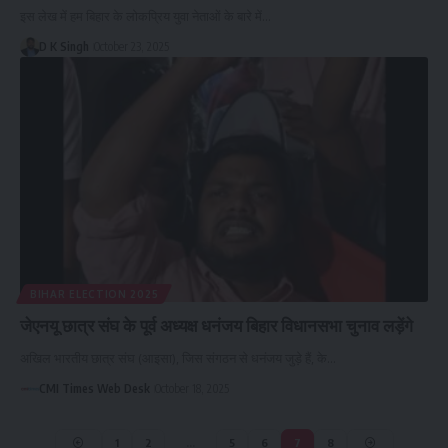
इस लेख में हम बिहार के लोकप्रिय युवा नेताओं के बारे में…
D K Singh
October 23, 2025
BIHAR ELECTION 2025
जेएनयू छात्र संघ के पूर्व अध्यक्ष धनंजय बिहार विधानसभा चुनाव लड़ेंगे
अखिल भारतीय छात्र संघ (आइसा), जिस संगठन से धनंजय जुड़े हैं, के…
CMI Times Web Desk
October 18, 2025
1
2
…
5
6
7
8